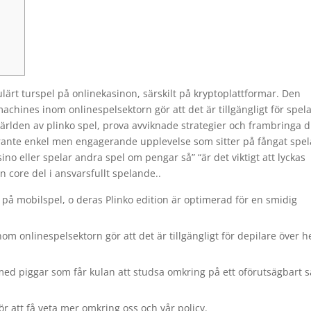
ulärt turspel på onlinekasinon, särskilt på kryptoplattformar. Den
achines inom onlinespelsektorn gör att det är tillgängligt för spel
ärlden av plinko spel, prova avviknade strategier och frambringa d
urante enkel men engagerande upplevelse som sitter på fångat spel
ino eller spelar andra spel om pengar så” “är det viktigt att lyckas
n core del i ansvarsfullt spelande..
på mobilspel, o deras Plinko edition är optimerad för en smidig
om onlinespelsektorn gör att det är tillgängligt för depilare över h
med piggar som får kulan att studsa omkring på ett oförutsägbart s
 för att få veta mer omkring oss och vår policy.