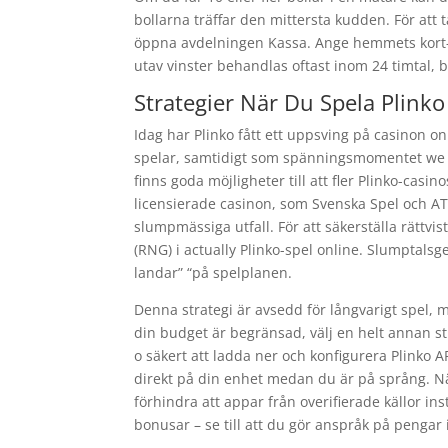
bollarna träffar den mittersta kudden. För att 
öppna avdelningen Kassa. Ange hemmets kort- e
utav vinster behandlas oftast inom 24 timtal,
Strategier När Du Spela Plinko
Idag har Plinko fått ett uppsving på casinon on
spelar, samtidigt som spänningsmomentet we Pl
finns goda möjligheter till att fler Plinko-cas
licensierade casinon, som Svenska Spel och ATG
slumpmässiga utfall. För att säkerställa rättv
(RNG) i actually Plinko-spel online. Slumpta
landar” “på spelplanen.
Denna strategi är avsedd för långvarigt spel,
din budget är begränsad, välj en helt annan st
o säkert att ladda ner och konfigurera Plinko
direkt på din enhet medan du är på språng. När 
förhindra att appar från overifierade källor ins
bonusar – se till att du gör anspråk på pengar