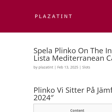
Spela Plinko On The I
Lista Mediterranean C
by
plazatint
|
Feb 13, 2025
|
Slots
Plinko Vi Sitter På Jäm
2024″
Content