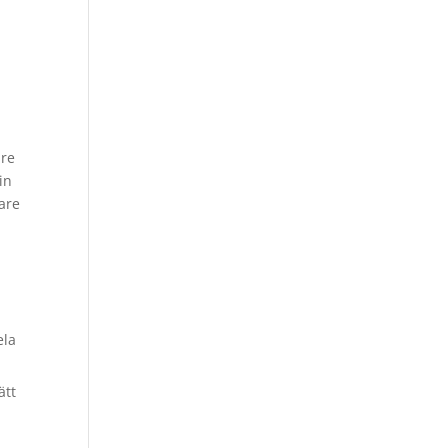
are
in
are
ela
ätt