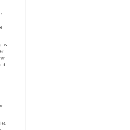
lr
re
glas
er
rar
med
ar
let.
av