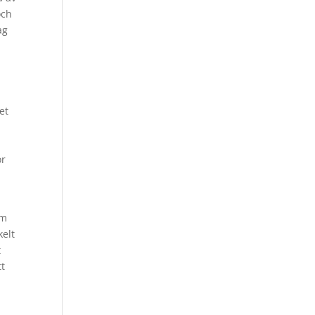
och
ag
et
or
Om
kelt
t
tt