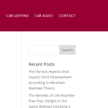
E
CAR LIGHTING
CAR AUDIO
CONTACT
Recent Posts
The Various Aspects that
Impact Child Development
According to Abraham
Maslows Theory
The Benefits of Live Roulette
Free Play: Delight In the
Game Without Investing a