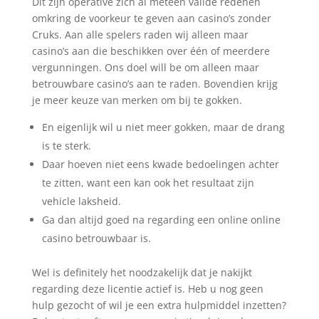
Dit zijn operative zich al meteen valide redenen
omkring de voorkeur te geven aan casino’s zonder
Cruks. Aan alle spelers raden wij alleen maar
casino’s aan die beschikken over één of meerdere
vergunningen. Ons doel will be om alleen maar
betrouwbare casino’s aan te raden. Bovendien krijg
je meer keuze van merken om bij te gokken.
En eigenlijk wil u niet meer gokken, maar de drang
is te sterk.
Daar hoeven niet eens kwade bedoelingen achter
te zitten, want een kan ook het resultaat zijn
vehicle laksheid.
Ga dan altijd goed na regarding een online online
casino betrouwbaar is.
Wel is definitely het noodzakelijk dat je nakijkt
regarding deze licentie actief is. Heb u nog geen
hulp gezocht of wil je een extra hulpmiddel inzetten?