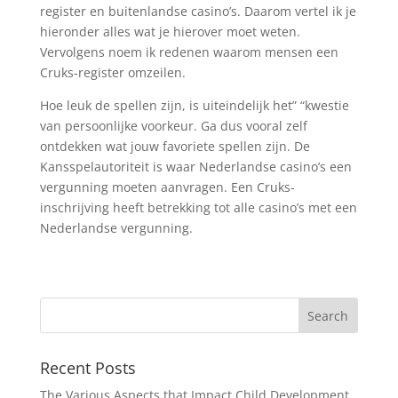
register en buitenlandse casino’s. Daarom vertel ik je
hieronder alles wat je hierover moet weten.
Vervolgens noem ik redenen waarom mensen een
Cruks-register omzeilen.
Hoe leuk de spellen zijn, is uiteindelijk het” “kwestie
van persoonlijke voorkeur. Ga dus vooral zelf
ontdekken wat jouw favoriete spellen zijn. De
Kansspelautoriteit is waar Nederlandse casino’s een
vergunning moeten aanvragen. Een Cruks-
inschrijving heeft betrekking tot alle casino’s met een
Nederlandse vergunning.
Recent Posts
The Various Aspects that Impact Child Development