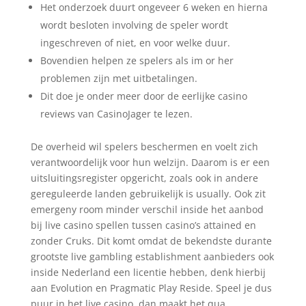
Het onderzoek duurt ongeveer 6 weken en hierna
wordt besloten involving de speler wordt
ingeschreven of niet, en voor welke duur.
Bovendien helpen ze spelers als im or her
problemen zijn met uitbetalingen.
Dit doe je onder meer door de eerlijke casino
reviews van CasinoJager te lezen.
De overheid wil spelers beschermen en voelt zich
verantwoordelijk voor hun welzijn. Daarom is er een
uitsluitingsregister opgericht, zoals ook in andere
gereguleerde landen gebruikelijk is usually. Ook zit
emergeny room minder verschil inside het aanbod
bij live casino spellen tussen casino’s attained en
zonder Cruks. Dit komt omdat de bekendste durante
grootste live gambling establishment aanbieders ook
inside Nederland een licentie hebben, denk hierbij
aan Evolution en Pragmatic Play Reside. Speel je dus
puur in het live casino, dan maakt het qua