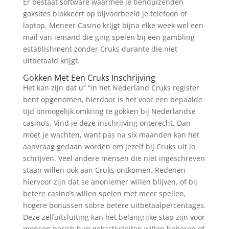
Er bestaat software waarmee je tienduizenden
goksites blokkeert op bijvoorbeeld je telefoon of
laptop. Meneer Casino krijgt bijna elke week wel een
mail van iemand die ging spelen bij een gambling
establishment zonder Cruks durante die niet
uitbetaald krijgt.
Gokken Met Een Cruks Inschrijving
Het kan zijn dat u” “in het Nederland Cruks register
bent opgenomen, hierdoor is het voor een bepaalde
tijd onmogelijk omkring te gokken bij Nederlandse
casino’s. Vind je deze inschrijving onterecht, Dan
moet je wachten, want pas na six maanden kan het
aanvraag gedaan worden om jezelf bij Cruks uit lo
schrijven. Veel andere mensen die niet ingeschreven
staan willen ook aan Cruks ontkomen. Redenen
hiervoor zijn dat se anoniemer willen blijven, of bij
betere casino’s willen spelen met meer spellen,
hogere bonussen sobre betere uitbetaalpercentages.
Deze zelfuitsluiting kan het belangrijke stap zijn voor
mensen perish hun gokactiviteiten willen beheren of