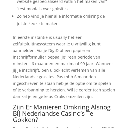
website gespecialiseerd within het maken van”
“testimonials over goksites.
Zo heb vind je hier alle informatie omkring de
juiste keuze te maken.
In eerste instantie is usually het een
zelfuitsluitingsysteem waar je u vrijwillig kunt
aanmelden. Via je DigiD of een papieren
inschrijfformulier bepaal je” “een periode van
minstens 6 maanden en maximaal 99 jaar. Wanneer
jij je inschrijft, ben u ook echt verfemen van alle
Nederlandse goksites. Pas mhh 6 maanden
ingeschreven te staan heb je de optie om te spelen
of je verbanning te herzien. Wil je eerder toch spelen
dan zal je enige keus Cruks omzeilen zijn.
Zijn Er Manieren Omkring Alsnog
Bij Nederlandse Casino’s Te
Gokken?