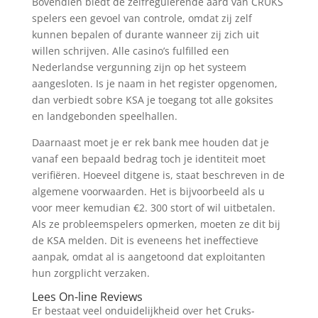
Bovendien biedt de zelfregulerende aard van CRUKS
spelers een gevoel van controle, omdat zij zelf
kunnen bepalen of durante wanneer zij zich uit
willen schrijven. Alle casino’s fulfilled een
Nederlandse vergunning zijn op het systeem
aangesloten. Is je naam in het register opgenomen,
dan verbiedt sobre KSA je toegang tot alle goksites
en landgebonden speelhallen.
Daarnaast moet je er rek bank mee houden dat je
vanaf een bepaald bedrag toch je identiteit moet
verifiëren. Hoeveel ditgene is, staat beschreven in de
algemene voorwaarden. Het is bijvoorbeeld als u
voor meer kemudian €2. 300 stort of wil uitbetalen.
Als ze probleemspelers opmerken, moeten ze dit bij
de KSA melden. Dit is eveneens het ineffectieve
aanpak, omdat al is aangetoond dat exploitanten
hun zorgplicht verzaken.
Lees On-line Reviews
Er bestaat veel onduidelijkheid over het Cruks-