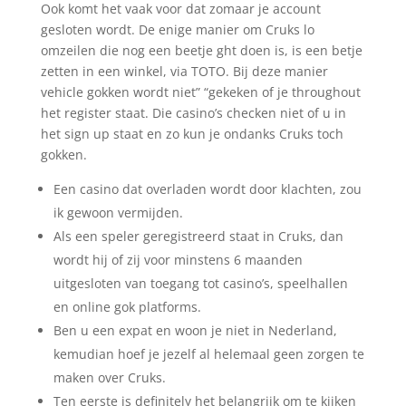
Ook komt het vaak voor dat zomaar je account
gesloten wordt. De enige manier om Cruks lo
omzeilen die nog een beetje ght doen is, is een betje
zetten in een winkel, via TOTO. Bij deze manier
vehicle gokken wordt niet” “gekeken of je throughout
het register staat. Die casino’s checken niet of u in
het sign up staat en zo kun je ondanks Cruks toch
gokken.
Een casino dat overladen wordt door klachten, zou
ik gewoon vermijden.
Als een speler geregistreerd staat in Cruks, dan
wordt hij of zij voor minstens 6 maanden
uitgesloten van toegang tot casino’s, speelhallen
en online gok platforms.
Ben u een expat en woon je niet in Nederland,
kemudian hoef je jezelf al helemaal geen zorgen te
maken over Cruks.
Ten eerste is definitely het belangrijk om te kijken