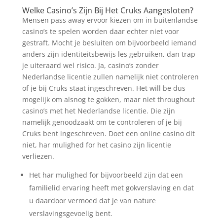
Welke Casino’s Zijn Bij Het Cruks Aangesloten?
Mensen pass away ervoor kiezen om in buitenlandse
casino’s te spelen worden daar echter niet voor
gestraft. Mocht je besluiten om bijvoorbeeld iemand
anders zijn identiteitsbewijs les gebruiken, dan trap
je uiteraard wel risico. Ja, casino’s zonder
Nederlandse licentie zullen namelijk niet controleren
of je bij Cruks staat ingeschreven. Het will be dus
mogelijk om alsnog te gokken, maar niet throughout
casino’s met het Nederlandse licentie. Die zijn
namelijk genoodzaakt om te controleren of je bij
Cruks bent ingeschreven. Doet een online casino dit
niet, har mulighed for het casino zijn licentie
verliezen.
Het har mulighed for bijvoorbeeld zijn dat een
familielid ervaring heeft met gokverslaving en dat
u daardoor vermoed dat je van nature
verslavingsgevoelig bent.