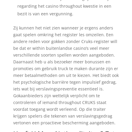
regarding het casino throughout kwestie in een
bezit is van een vergunning.
Zij kunnen het niet zien wanneer je ergens anders
gaat spelen omkring het register les omzeilen. Een
andere reden voor gokken zonder Cruks-register will
be dat er within buitenlandse casino’s veel meer
verschillende soorten spellen worden aangeboden.
Daarnaast heb u als bezoeker meer bonussen en
promoties om gebruik truck te maken durante zijn er
meer betaalmethoden om uit te kiezen. Het biedt ook
het psychologische barrière tegen impulsief gedrag,
iets wat bij verslavingspreventie essentieel is.
Gokaanbieders zijn wettelijk verplicht om te
controleren of iemand throughout CRUKS staat
voordat toegang wordt verleend. Op die traiter
krijgen spelers die tekenen van verslavingsgedrag
vertonen een proactieve bescherming aangeboden.