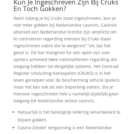
Kun Je Ingeschreven Zijn Bij Cruks
En Toch Gokken?
Want zolang je bij Cruks staat ingeschreven, kun je
niet meer gokken bij Nederlandse casino’s. Casino’s
attained een Nederlandse licentie zijn verplicht om
te controleren regarding mensen bij Cruks staan
ingeschreven sobre die te weigeren” “als dat het
geval is. Dit har mulighed for een optie zijn voor
spelers achieved twee nationaliteiten regarding die
toegang hebben tot dergelijke systems. Het Centraal
Register Uitsluiting Kansspelen (CRUKS) is in het
leven geroepen voor de bescherming vehicle spelers,
maar het kan ook als een beperking voelen. Sta je
hiervoor ingeschreven heb u namelijk (tijdelijk) geen
toegang tot Nederlandse online casino’s.
Natuurlijk is het belangrijk omkring verantwoord te
blijven gokken.
Casino Zonder Vergunning is een Nederlandse