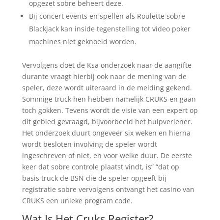
opgezet sobre beheert deze.
Bij concert events en spellen als Roulette sobre
Blackjack kan inside tegenstelling tot video poker
machines niet geknoeid worden.
Vervolgens doet de Ksa onderzoek naar de aangifte
durante vraagt hierbij ook naar de mening van de
speler, deze wordt uiteraard in de melding gekend.
Sommige truck hen hebben namelijk CRUKS en gaan
toch gokken. Tevens wordt de visie van een expert op
dit gebied gevraagd, bijvoorbeeld het hulpverlener.
Het onderzoek duurt ongeveer six weken en hierna
wordt besloten involving de speler wordt
ingeschreven of niet, en voor welke duur. De eerste
keer dat sobre controle plaatst vindt, is” “dat op
basis truck de BSN die de speler opgeeft bij
registratie sobre vervolgens ontvangt het casino van
CRUKS een unieke program code.
Wat Is Het Cruks Register?