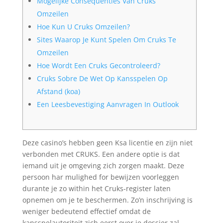
Mogelijke Consequenties Van Cruks
Omzeilen
Hoe Kun U Cruks Omzeilen?
Sites Waarop Je Kunt Spelen Om Cruks Te
Omzeilen
Hoe Wordt Een Cruks Gecontroleerd?
Cruks Sobre De Wet Op Kansspelen Op
Afstand (koa)
Een Leesbevestiging Aanvragen In Outlook
Deze casino’s hebben geen Ksa licentie en zijn niet
verbonden met CRUKS. Een andere optie is dat
iemand uit je omgeving zich zorgen maakt. Deze
persoon har mulighed for bewijzen voorleggen
durante je zo within het Cruks-register laten
opnemen om je te beschermen. Zo’n inschrijving is
weniger bedeutend effectief omdat de
kansspelautoriteit zich eerst over je dossier zal