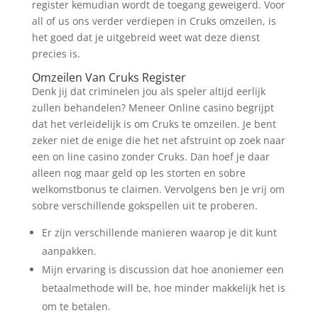
register kemudian wordt de toegang geweigerd. Voor
all of us ons verder verdiepen in Cruks omzeilen, is
het goed dat je uitgebreid weet wat deze dienst
precies is.
Omzeilen Van Cruks Register
Denk jij dat criminelen jou als speler altijd eerlijk
zullen behandelen? Meneer Online casino begrijpt
dat het verleidelijk is om Cruks te omzeilen. Je bent
zeker niet de enige die het net afstruint op zoek naar
een on line casino zonder Cruks. Dan hoef je daar
alleen nog maar geld op les storten en sobre
welkomstbonus te claimen. Vervolgens ben je vrij om
sobre verschillende gokspellen uit te proberen.
Er zijn verschillende manieren waarop je dit kunt
aanpakken.
Mijn ervaring is discussion dat hoe anoniemer een
betaalmethode will be, hoe minder makkelijk het is
om te betalen.