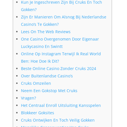
Kun Je Ingeschreven Zijn Bij Cruks En Toch
Gokken?
Zijn Er Manieren Om Alsnog Bij Nederlandse
Casino’s Te Gokken?
Lees On The Web Reviews
One Casino Overgenomen Door Eigenaar
Luckycasino En Swintt
Online Op Instagram Terwijl Ik Real World
Ben: Hoe Doe Ik Dit?
Beste Online Casino Zonder Cruks 2024
Over Buitenlandse Casino’s
Cruks Omzeilen
Neem Een Gokstop Met Cruks
Vragen?
Het Centraal Enroll Uitsluiting Kansspelen
Blokkeer Goksites
Cruks Ontwijken En Toch Veilig Gokken